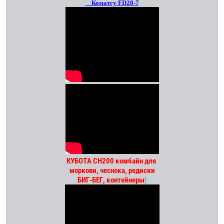
Коматсу FD20-7
КУБОТА СН200 комбайн для
моркови, чеснока, редиски
БИГ-БЕГ, контейнеры
!