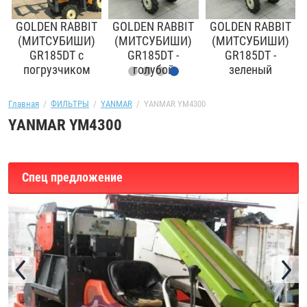
T
Главная
  /  
ФИЛЬТРЫ
  /  
YANMAR
  /  YANMAR YM4300
YANMAR YM4300
Спец предложение