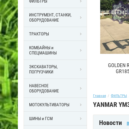
ФИЛЬТРЫ
ЗАК
ТРА
ИНСТРУМЕНТ, СТАНКИ,
ОБОРУДОВАНИЕ
Купит
ТРАКТОРЫ
под
КОМБАЙНЫ и
СПЕЦМАШИНЫ
И)
GOLDEN RABBIT (МИТСУБИШИ)
ЭКСКАВАТОРЫ,
GR185DT - зеленый
ПОГРУЗЧИКИ
НАВЕСНОЕ
ОБОРУДОВАНИЕ
Главная
  /  
ФИЛЬТРЫ
  
YANMAR YM
МОТОКУЛЬТИВАТОРЫ
ШИНЫ и ГСМ
Новости
В