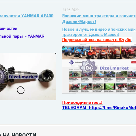
13.06.2020
 запчастей YANMAR AF400
Японские мини тракторы и запчаст
Дизель-Маркет!
апчастей
Новое и лучшее видео японских мин
тракторов от Дизель-Маркет!
льной пары - YANMAR
Подписывайтесь на канал в Ютубе
Присоединяйтесь!
TELEGRAM- https://t.me/RinakoMo
 НА НОВОСТИ