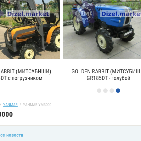
АЗАТЬ ЯПОНСКИЙ
КТОР
ь новый трактор
обрать товар
/  
YANMAR
  /  YANMAR YM3000
3000
се новости