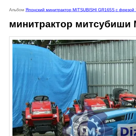
Альбом
Японский минитрактор MITSUBISHI GR165S c фрезой
минитрактор митсубиши 