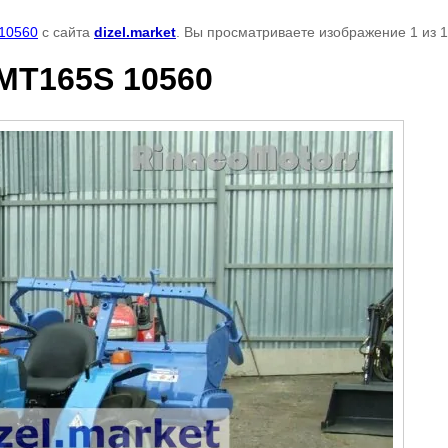
 10560
с сайта
dizel.market
. Вы просматриваете изображение 1 из 1
MT165S 10560